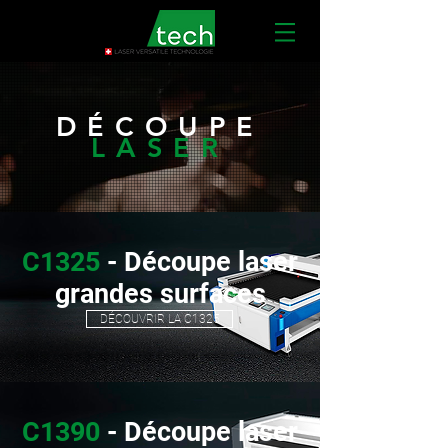
DÉCOUPE
LASER
C1325
- Découpe laser
grandes surfaces
DÉCOUVRIR LA C1325
C1390
- Découpe laser