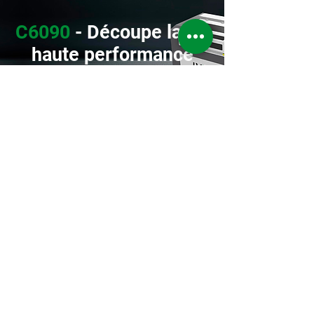
C6090
- Découpe laser
haute performance
DÉCOUVRIR LA C6090
CONTACTEZ NOUS
Adresse: 35 avenue du Technicum,
2400 Le Locle
Tél :
032 501 31 33
E-Mail :
contact@lvtech.ch
SUIVEZ NOUS
Restez en contact avec LVtech