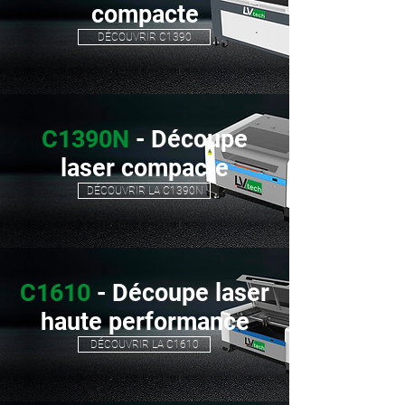
compacte
DÉCOUVRIR C1390
C1390N
- Découpe
laser compacte
DÉCOUVRIR LA C1390N
C1610
- Découpe laser
haute performance
DÉCOUVRIR LA C1610